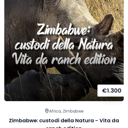
€
1.300
Africa
,
Zimbabwe
Zimbabwe: custodi della Natura - Vita da