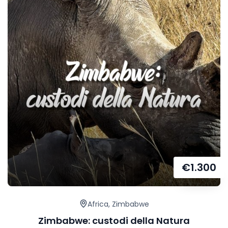
€
1.300
Africa
,
Zimbabwe
Zimbabwe: custodi della Natura