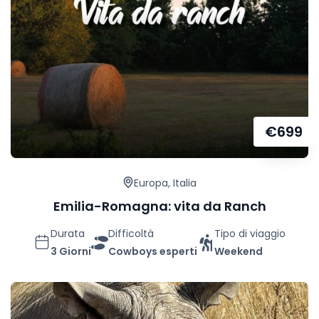
€
699
Europa
,
Italia
Emilia-Romagna: vita da Ranch
Durata
Difficoltà
Tipo di viaggio
3 Giorni
Cowboys esperti
Weekend