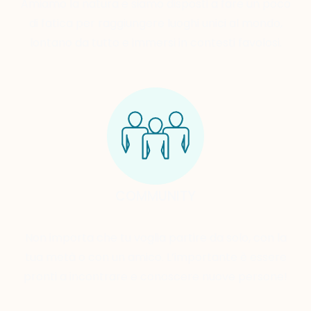
Amiamo la natura e siamo disposti a fare un poco
di fatica per raggiungere luoghi unici al mondo,
lontano da tutto e immersi in contesti favolosi.
COMMUNITY
Non importa che tu voglia partire da solo, con la
tua metà o con un amico. L’importante è essere
pronti a incontrare e conoscere nuove persone!